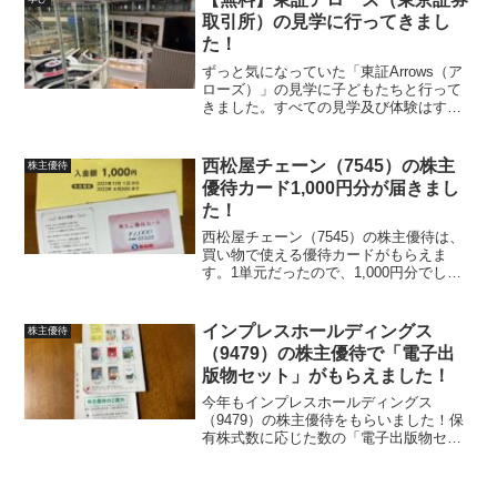
「QUO...
取引所）の見学に行ってきまし
た！
ずっと気になっていた「東証Arrows（ア
ローズ）」の見学に子どもたちと行って
きました。すべての見学及び体験はすべ
て無料で、自由見学であれば予約無しで
も見学できますが、取引が行われない土
日祝は休業なので、JPXカレンダーを確
西松屋チェーン（7545）の株主
株主優待
認してから行った...
優待カード1,000円分が届きまし
た！
西松屋チェーン（7545）の株主優待は、
買い物で使える優待カードがもらえま
す。1単元だったので、1,000円分でし
た。西松屋チェーン（7545）の株主優待
西松屋チェーン（7545）の株主優待は、
2021年2月21日から2021年8月20日ま...
インプレスホールディングス
株主優待
（9479）の株主優待で「電子出
版物セット」がもらえました！
今年もインプレスホールディングス
（9479）の株主優待をもらいました！保
有株式数に応じた数の「電子出版物セッ
ト」を選択してもらえるのですが、去
年、気に入ったので、奥のアカウントで
も1単元（100株）保有したので、それぞ