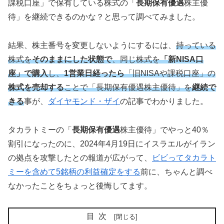
課税口座」で保有している株式の「
長期保有優遇
株主優
待」を継続できるのかな？と思って調べてみました。
結果、株主番号を変更しないようにするには、
持っている
株式を
そのままにした状態で
、同じ株式を
「新NISA口
座」で購入
し、
1営業日経ったら
「旧NISAや課税口座」の
株式を売却する
ことで「長期保有優遇株主優待」を
継続で
きる
事が、
ダイヤモンド・ザイ
の記事でわかりました。
タカラトミーの「
長期保有優遇
株主優待」でやっと40％
割引になったのに、2024年4月19日にイスラエルがイラン
の拠点を攻撃したとの報道が広がって、
ビビってタカラト
ミーを含めて5銘柄の利益確定をする
前に、ちゃんと調べ
なかったことをちょっと後悔してます。
目次