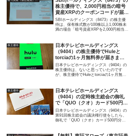
SBIホールディングス（8473）の
株主優待で、2,000円相当の暗号
資産XRPのクーポンコードが届き
ました。
SBIホールディングス（8473）の株主優
待は、保有株式数が100株以上1,000株未
満の場合「暗号資産XRPを2,000円相当」
か「SBIアラプロモ株式会社が販売する商
品（通常価格14,634円相当）」のどちら
かをいただくことが出来ます。...
日本テレビホールディングス
株主優待
（9404）の株主優待でHuleと
torciaの1ヶ月無料券が届きまし
た
日本テレビホールディングス（9404）の
株主優待は、ないと思っていたのです
が、株主優待でHuleとtorciaの1ヶ月無料
券が届きましたHuleは、言わずと知れて
いるオンライン動画配信サービスです。
torciaは、フィットネスクラブ「TIP...
日本テレビホールディングス
株主優待
（9404）の定時株主総会の御礼
で「QUO（クオ）カード500円
分」が届きました！
日本テレビホールディングス（9404）の
第91回株主総会の議決権行使をしたら、
御礼で「QUO（クオ）カード500円分」
が届きました。株主優待は、2024年も
huleの1ヶ月無料券が届いていたので、ち
ょっと嬉しい。定時株主総会の御礼で
【無料】東証アローズ（東京証券
学び