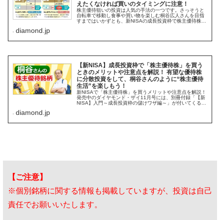
えたくなければ買いのタイミングに注意！
株主優待狙いの投資は人気の手法の一つです。さっそうと
自転車で移動し食事や買い物を楽しむ桐谷広人さんを目指
すまではいかずとも、新NISAの成長投資枠で株主優待株に
挑戦するのもアリでしょう。ただし、新NISAが始まる前に
diamond.jp
すでに優待株を持っている...
【新NISA】成長投資枠で「株主優待株」を買う
ときのメリットや注意点を解説！ 有望な優待株
に分散投資をして、桐谷さんのように“株主優待
生活”を楽しもう！
新NISAで「株主優待株」を買うメリットや注意点を解説！
発売中のダイヤモンド・ザイ11月号には、別冊付録「【新
NISA】入門～成長投資枠の儲けワザ編～」が付いてくる！
2024年から始まる新NISAの制度は「つみたて投資枠」と
diamond.jp
「成長投資枠...
【ご注意】
※個別銘柄に関する情報も掲載していますが、投資は自己
責任でお願いいたします。