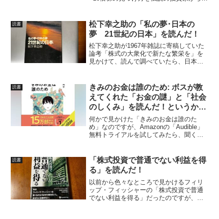
ぶ!」を読んでみました。「マンガでわか
る ピーター・リンチの投資術」は、どん
な本か？すでに、ピーター・リン...
松下幸之助の「私の夢･日本の
読書
夢 21世紀の日本」を読んだ！
松下幸之助が1967年雑誌に寄稿していた
論考「株式の大衆化で新たな繁栄を」を
見かけて、読んで調べていたら、日本証
券業協会のサイトに辿り着き、さらに
「松下幸之助.com」というサイトで見か
けた「私の夢･日本の夢 21世紀の日本」
きみのお金は誰のため: ボスが教
読書
を読んでみまし...
えてくれた「お金の謎」と「社会
のしくみ」を読んだ！というか聞
いた！
何かで見かけた「きみのお金は誰のた
め」なのですが、Amazonの「Audible」
無料トライアルを試してみたら、聞くこ
とが出来ました。2023年10月に発売され
た本が、2024年4月に「Audible」にも追
加されて、普通は2,100円で購...
「株式投資で普通でない利益を得
読書
る」を読んだ！
以前から色々なところで見かけるフィリ
ップ・フィッシャーの「株式投資で普通
でない利益を得る」だったのですが、約
60年前に書かれた本ですが、調べてみる
と2016年7月に発売されていたので、ブッ