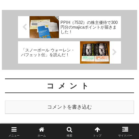
クオフなどで見つかるかなぁ〜と探して
いたものの一向に...
PPIH（7532）の株主優待で300
円分のmajicaポイントが届きま
した！
「スノーボール ウォーレン・
バフェット伝」を読んだ！
コメント
コメントを書き込む
ホーム
学び
読書
メニュー
ホーム
検索
トップ
サイドバー