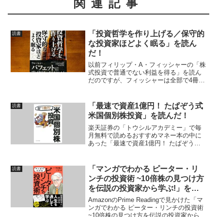
関連記事
「投資哲学を作り上げる／保守的
読書
な投資家ほどよく眠る」を読ん
だ！
以前フィリップ・A・フィッシャーの「株
式投資で普通でない利益を得る」を読ん
だのですが、フィッシャーは全部で4冊本
を執筆していて、「投資哲学を作り上げ
る／保守的な投資家ほどよく眠る」は3冊
目と4冊目の著書になります。息子のケネ
「最速で資産1億円！ たぱぞう式
読書
ス・フィッシャー...
米国個別株投資」を読んだ！
楽天証券の「トウシルアカデミー」で毎
月無料で読めるおすすめマネー本の中に
あった「最速で資産1億円！ たぱぞう式
米国個別株投資」を読んでみました。た
ぱぞうさんの名前はよく見かけて気にな
っていたので、運営しているブログ「た
「マンガでわかる ピーター・リ
読書
ぱぞうの米国株投資」...
ンチの投資術 ~10倍株の見つけ方
を伝説の投資家から学ぶ!」を読
んだ！
AmazonのPrime Readingで見かけた「マ
ンガでわかる ピーター・リンチの投資術
~10倍株の見つけ方を伝説の投資家から学