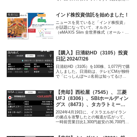
由日テレHD（9404）の株は2022年12月5
日に、NISA枠が残っていたので購入した
のですが、2024...
インド株投資信託を始めました！
投資日記
ニュースを見ていると「インド株投資」
が話題になっていて、オルカン
（eMAXIS Slim 全世界株式（オール・カ
ントリー））以外はまだ投資をしていな
かったので、どうしようかなぁ〜と思っ
ていたら、2024年2月22日にオルカンと
同じ「eMAX...
【購入】日清紡HD（3105）投資
国内株式
日記 2024/7/26
日清紡HD（3105）を100株、1,077円で購
入しました。日清紡は、テレビCMが独特
で「にっしんぼ〜♫名前は知ってるけ
ど、、、にっしんぼ〜♫何をやってるか
は知らない〜♫」の会社です（笑）祖業
は「紡績」なのですが、現在は無線・通
【売却】西松屋（7545）、 三菱
NISA
信、マイク...
UFJ（8306）、SBIホールディン
グス（8473）、タカラトミー
（7867）、UBE（4208）投資日
2024年4月19日に、イスラエルがイラン
記 2024/4/19
の拠点を攻撃したとの報道が広がって、
一時前営業日比1,300円超安の36,700円台
に下落していたので、週末にバチバチに
なったらもっと下落するかもと思って、
諸々の利益確定をしてみました。ただ結