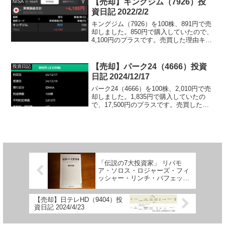
【売却】キングジム（7926）投
NISA
果的に...
資日記 2022/2/2
キングジム（7926）を100株、891円で売
却しました。850円で購入していたので、
4,100円のプラスです。売買した理由キン
グジム（7926）の株は2020年12月28日
に、NISA枠が残っていたので購入したの
ですが、購入後に気づいた株...
【売却】パーク24（4666）投資
投資日記
日記 2024/12/17
パーク24（4666）を100株、2,010円で売
却しました。1,835円で購入していたの
で、17,500円のプラスです。売買した理
由タイムズカーをめちゃくちゃ使ってい
るのですが、週末になるとほぼ予約がで
きなくなり、空きが多い平日にはビジ
ネ...
「伝説の7大投資家」 リバモ
ア・ソロス・ロジャーズ・フィ
ッシャー・リンチ・バフェッ
ト・グレアム を読んだ！
【売却】日テレHD（9404）投
資日記 2024/4/23