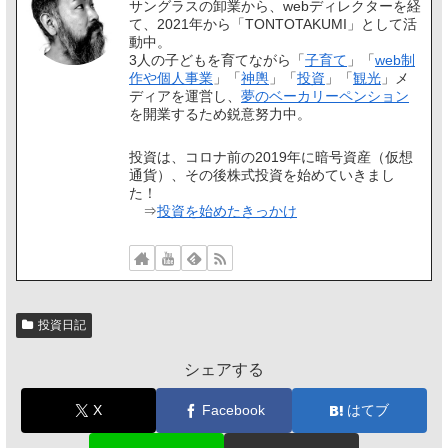
サングラスの卸業から、webディレクターを経
て、2021年から「TONTOTAKUMI」として活
動中。
3人の子どもを育てながら「
子育て
」「
web制
作や個人事業
」「
神輿
」「
投資
」「
観光
」メ
ディアを運営し、
夢のベーカリーペンション
を開業するため鋭意努力中。
投資は、コロナ前の2019年に暗号資産（仮想
通貨）、その後株式投資を始めていきまし
た！
⇒
投資を始めたきっかけ
投資日記
シェアする
X
Facebook
はてブ