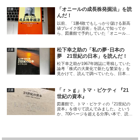
る／保守的な投資家ほどよく眠る」は3冊
目と4冊目の著書になります。息子のケネ
「オニールの成長株発掘法」を読
読書
ス・フィッシャー...
んだ！
以前、「1勝4敗でもしっかり儲ける新高
値ブレイク投資術」を読んで知ってか
ら、図書館で予約していた「オニールの
成長株発掘法 － 良い時も悪い時も儲かる
銘柄選択をするために」が、あとちょっ
とで借りれそうなときにブックオフで売
松下幸之助の「私の夢･日本の
読書
っているのを見つけた...
夢 21世紀の日本」を読んだ！
松下幸之助が1967年雑誌に寄稿していた
論考「株式の大衆化で新たな繁栄を」を
見かけて、読んで調べていたら、日本証
券業協会のサイトに辿り着き、さらに
「松下幸之助.com」というサイトで見か
けた「私の夢･日本の夢 21世紀の日本」
「ｒ＞ｇ」トマ・ピケティ 『21
読書
を読んでみまし...
世紀の資本』
図書館で、トマ・ピケティの『21世紀の
資本』を借りて読んでみました。という
か、700ページを超える分厚い本で、読む
時間が足りなくて全部は読めなかったの
ですが、この本の「はじめに」を読むだ
けでも、有名な「ｒ＞ｇ」に触れること
ができます。（と、...