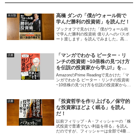
高橋 ダンの「僕がウォール街で
未分類
学んだ勝利の投資術」を読んだ！
ブックオフで見かけた「僕がウォール街
で学んだ勝利の投資術 億り人へのパスポ
ート渡します」を読んでみました。高橋
ダンさんは、モーサテ（モーニングサテ
ライト）の【トレーダーズvoice】でたま
に見かけていたので興味を持ちました。
「マンガでわかる ピーター・リ
読書
「僕がウォール街...
ンチの投資術 ~10倍株の見つけ方
を伝説の投資家から学ぶ!」を読
んだ！
AmazonのPrime Readingで見かけた「マ
ンガでわかる ピーター・リンチの投資術
~10倍株の見つけ方を伝説の投資家から学
ぶ!」を読んでみました。「マンガでわか
る ピーター・リンチの投資術」は、どん
な本か？すでに、ピーター・リン...
「投資哲学を作り上げる／保守的
読書
な投資家ほどよく眠る」を読ん
だ！
以前フィリップ・A・フィッシャーの「株
式投資で普通でない利益を得る」を読ん
だのですが、フィッシャーは全部で4冊本
を執筆していて、「投資哲学を作り上げ